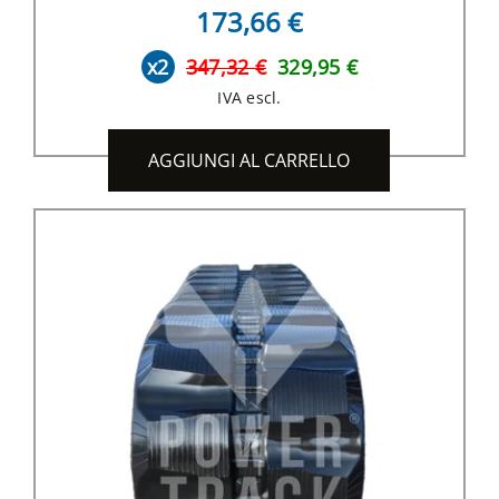
173,66 €
x2
347,32 €
329,95 €
IVA escl.
AGGIUNGI AL CARRELLO