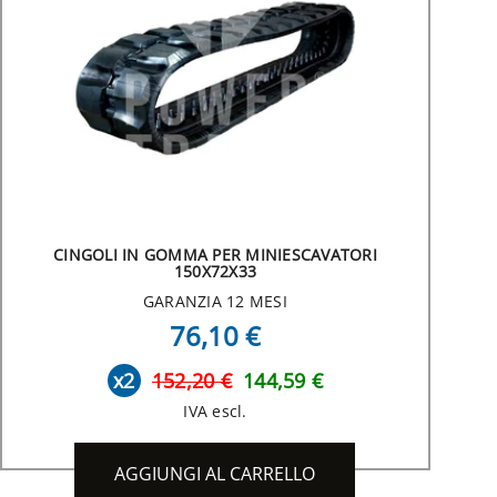
CINGOLI IN GOMMA PER MINIESCAVATORI
150X72X33
GARANZIA 12 MESI
76,10 €
x2
152,20 €
144,59 €
IVA escl.
AGGIUNGI AL CARRELLO