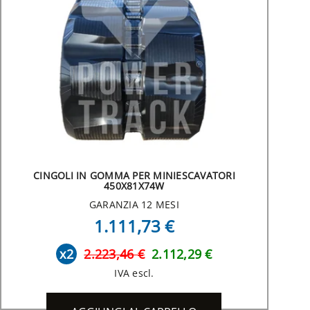
CINGOLI IN GOMMA PER MINIESCAVATORI
450X81X74W
GARANZIA 12 MESI
1.111,73 €
x2
2.223,46 €
2.112,29 €
IVA escl.