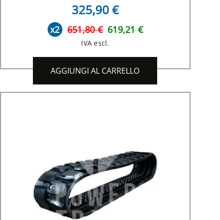
325,90 €
x2
651,80 €
619,21 €
IVA escl.
AGGIUNGI AL CARRELLO