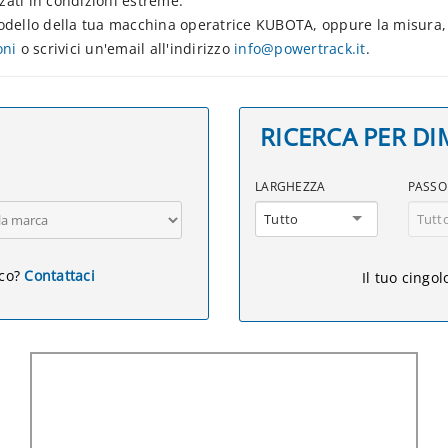
zati in condizioni estreme.
modello della tua macchina operatrice KUBOTA, oppure la misura,
oni
o scrivici un'email all'indirizzo
info@powertrack.it
.
RICERCA PER D
LARGHEZZA
PASSO
Tutto
Tutt
nco?
Contattaci
Il tuo cingo