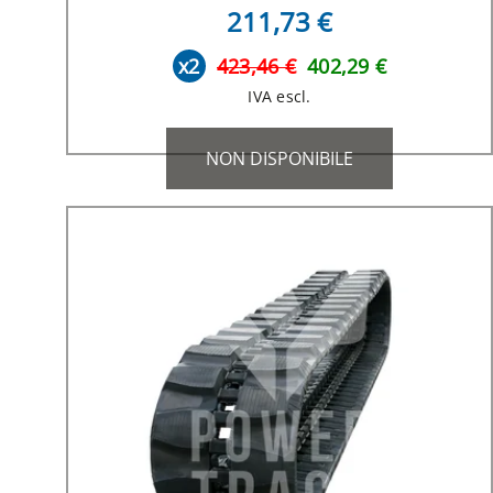
211,73 €
x2
423,46 €
402,29 €
IVA escl.
NON DISPONIBILE