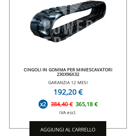
CINGOLI IN GOMMA PER MINIESCAVATORI
230X96X32
GARANZIA 12 MESI
192,20 €
x2
384,40 €
365,18 €
IVA escl.
AGGIUNGI AL CARRELLO