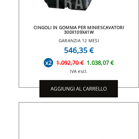
CINGOLI IN GOMMA PER MINIESCAVATORI
300X109X41W
GARANZIA 12 MESI
546,35 €
x2
1.092,70 €
1.038,07 €
IVA escl.
AGGIUNGI AL CARRELLO