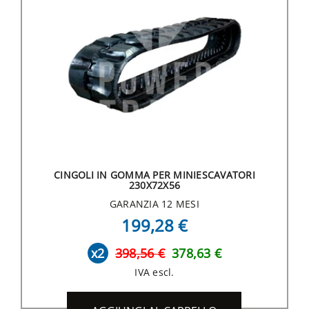
CINGOLI IN GOMMA PER MINIESCAVATORI
230X72X56
GARANZIA 12 MESI
199,28 €
x2
398,56 €
378,63 €
IVA escl.