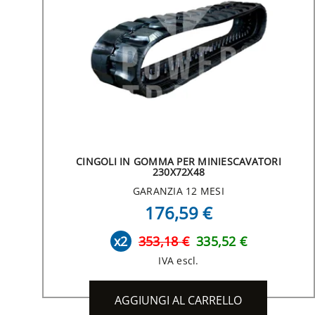
CINGOLI IN GOMMA PER MINIESCAVATORI
230X72X48
GARANZIA 12 MESI
176,59 €
x2
353,18 €
335,52 €
IVA escl.
AGGIUNGI AL CARRELLO