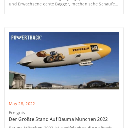
und Erwachsene echte Bagger, mechanische Schaufeln
und Bulldozer in völliger Sicherheit fahren können.
Diggerland stellt eine weltweite einzigartige Erfahrung
dar, die die Faszination von Erdbewegungsmaschinen
mit Familienspaß in einer kontrollierten und sicheren
Umgebung kombiniert.
May 28, 2022
Ereignis
Der Größte Stand Auf Bauma München 2022
Bauma München 2022 ist zweifelsohne die weltweit