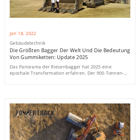
Jan 18, 2022
Gebäudetechnik
Die Größten Bagger Der Welt Und Die Bedeutung
Von Gummiketten: Update 2025
Das Panorama der Riesenbagger hat 2025 eine
epochale Transformation erfahren. Der 900-Tonnen-
Komatsu PC9000 stellt die fortschrittlichste Evolution
der Bergbautechnologie dar und gesellt sich zum
legendären 1.000-Tonnen-Caterpillar 6090 FS, der
lange die Kategorie der ultra-schweren Bagger
dominiert hat.