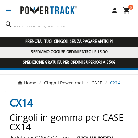
0




PRENOTA I TUOI CINGOLI SENZA PAGARE ANTICIPI
SPEDIAMO OGGI SE ORDINI ENTRO LE 15.00
SPEDIZIONE GRATUITA PER ORDINI SUPERIORI A 250€
Home
Cingoli Powertrack
CASE
CX14
CX14
Cingoli in gomma per CASE
CX14
Perfetti per CASE CX14, i nostri
cingoli in gomma