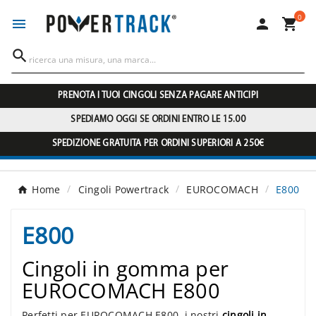
0




PRENOTA I TUOI CINGOLI SENZA PAGARE ANTICIPI
SPEDIAMO OGGI SE ORDINI ENTRO LE 15.00
SPEDIZIONE GRATUITA PER ORDINI SUPERIORI A 250€
Home
Cingoli Powertrack
EUROCOMACH
E800
E800
Cingoli in gomma per
EUROCOMACH E800
Perfetti per EUROCOMACH E800, i nostri
cingoli in