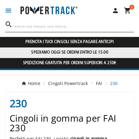
0




PRENOTA I TUOI CINGOLI SENZA PAGARE ANTICIPI
SPEDIAMO OGGI SE ORDINI ENTRO LE 15.00
SPEDIZIONE GRATUITA PER ORDINI SUPERIORI A 250€
Home
Cingoli Powertrack
FAI
230
230
Cingoli in gomma per FAI
230
Perfetti per FAI 230, i nostri
cingoli in gomma