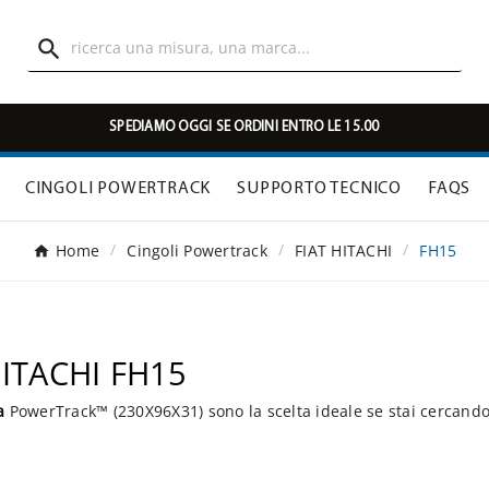

SPEDIAMO OGGI SE ORDINI ENTRO LE 15.00
CINGOLI POWERTRACK
SUPPORTO TECNICO
FAQS
Home
Cingoli Powertrack
FIAT HITACHI
FH15
HITACHI FH15
a
PowerTrack™ (230X96X31) sono la scelta ideale se stai cercando