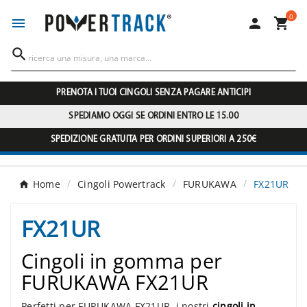
0




PRENOTA I TUOI CINGOLI SENZA PAGARE ANTICIPI
SPEDIAMO OGGI SE ORDINI ENTRO LE 15.00
SPEDIZIONE GRATUITA PER ORDINI SUPERIORI A 250€
Home
Cingoli Powertrack
FURUKAWA
FX21UR
FX21UR
Cingoli in gomma per
FURUKAWA FX21UR
Perfetti per FURUKAWA FX21UR, i nostri
cingoli in