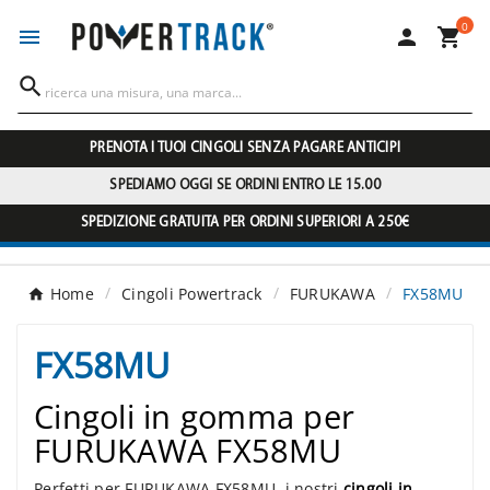
0




PRENOTA I TUOI CINGOLI SENZA PAGARE ANTICIPI
SPEDIAMO OGGI SE ORDINI ENTRO LE 15.00
SPEDIZIONE GRATUITA PER ORDINI SUPERIORI A 250€
Home
Cingoli Powertrack
FURUKAWA
FX58MU
FX58MU
Cingoli in gomma per
FURUKAWA FX58MU
Perfetti per FURUKAWA FX58MU, i nostri
cingoli in