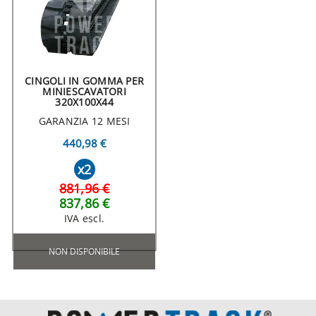
CINGOLI IN GOMMA PER
MINIESCAVATORI
320X100X44
GARANZIA 12 MESI
440,98 €
x2
881,96 €
837,86 €
IVA escl.
NON DISPONIBILE