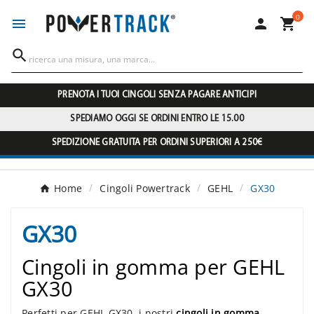
0




PRENOTA I TUOI CINGOLI SENZA PAGARE ANTICIPI
SPEDIAMO OGGI SE ORDINI ENTRO LE 15.00
SPEDIZIONE GRATUITA PER ORDINI SUPERIORI A 250€
Home
Cingoli Powertrack
GEHL
GX30
GX30
Cingoli in gomma per GEHL
GX30
Perfetti per GEHL GX30, i nostri
cingoli in gomma