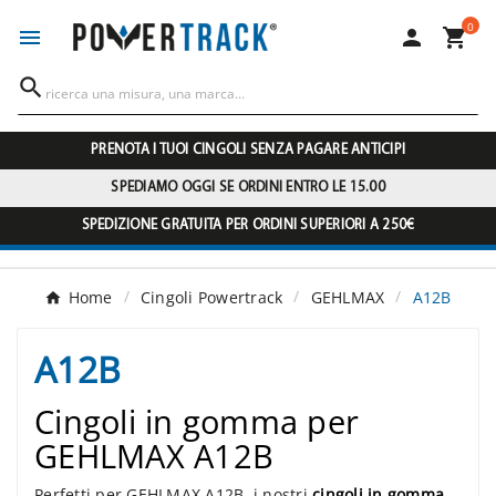
0




PRENOTA I TUOI CINGOLI SENZA PAGARE ANTICIPI
SPEDIAMO OGGI SE ORDINI ENTRO LE 15.00
SPEDIZIONE GRATUITA PER ORDINI SUPERIORI A 250€
Home
Cingoli Powertrack
GEHLMAX
A12B
A12B
Cingoli in gomma per
GEHLMAX A12B
Perfetti per GEHLMAX A12B, i nostri
cingoli in gomma