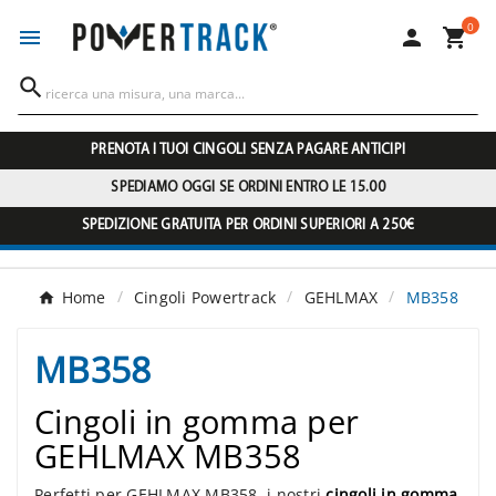
0




PRENOTA I TUOI CINGOLI SENZA PAGARE ANTICIPI
SPEDIAMO OGGI SE ORDINI ENTRO LE 15.00
SPEDIZIONE GRATUITA PER ORDINI SUPERIORI A 250€
Home
Cingoli Powertrack
GEHLMAX
MB358
MB358
Cingoli in gomma per
GEHLMAX MB358
Perfetti per GEHLMAX MB358, i nostri
cingoli in gomma