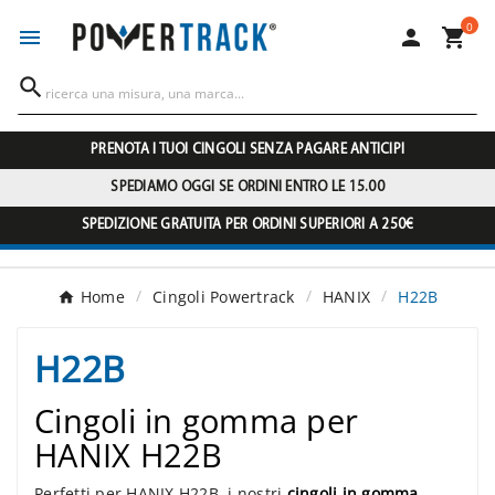
0




PRENOTA I TUOI CINGOLI SENZA PAGARE ANTICIPI
SPEDIAMO OGGI SE ORDINI ENTRO LE 15.00
SPEDIZIONE GRATUITA PER ORDINI SUPERIORI A 250€
Home
Cingoli Powertrack
HANIX
H22B
H22B
Cingoli in gomma per
HANIX H22B
Perfetti per HANIX H22B, i nostri
cingoli in gomma