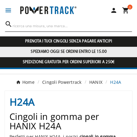
0




PRENOTA I TUOI CINGOLI SENZA PAGARE ANTICIPI
SPEDIAMO OGGI SE ORDINI ENTRO LE 15.00
SPEDIZIONE GRATUITA PER ORDINI SUPERIORI A 250€
Home
Cingoli Powertrack
HANIX
H24A
H24A
Cingoli in gomma per
HANIX H24A
Perfetti per HANIX H24A, i nostri
cingoli in gomma