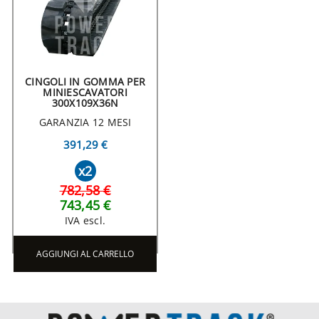
CINGOLI IN GOMMA PER
MINIESCAVATORI
300X109X36N
GARANZIA 12 MESI
391,29 €
x2
782,58 €
743,45 €
IVA escl.
AGGIUNGI AL CARRELLO