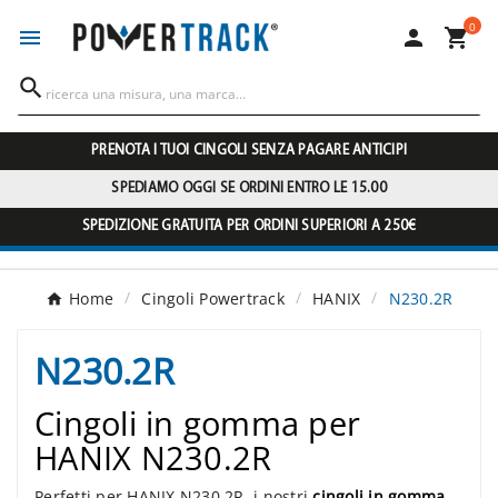
0




PRENOTA I TUOI CINGOLI SENZA PAGARE ANTICIPI
SPEDIAMO OGGI SE ORDINI ENTRO LE 15.00
SPEDIZIONE GRATUITA PER ORDINI SUPERIORI A 250€
Home
Cingoli Powertrack
HANIX
N230.2R
N230.2R
Cingoli in gomma per
HANIX N230.2R
Perfetti per HANIX N230.2R, i nostri
cingoli in gomma