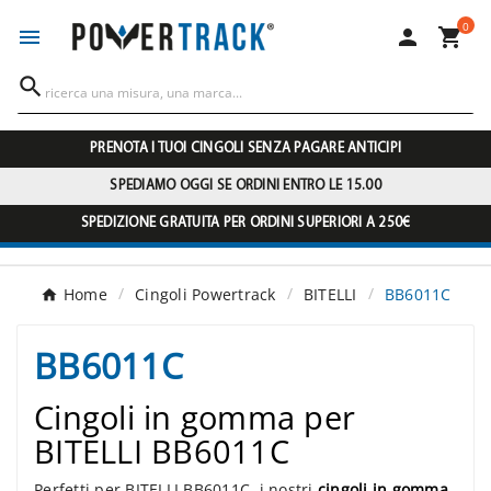
0




PRENOTA I TUOI CINGOLI SENZA PAGARE ANTICIPI
SPEDIAMO OGGI SE ORDINI ENTRO LE 15.00
SPEDIZIONE GRATUITA PER ORDINI SUPERIORI A 250€
Home
Cingoli Powertrack
BITELLI
BB6011C
BB6011C
Cingoli in gomma per
BITELLI BB6011C
Perfetti per BITELLI BB6011C, i nostri
cingoli in gomma