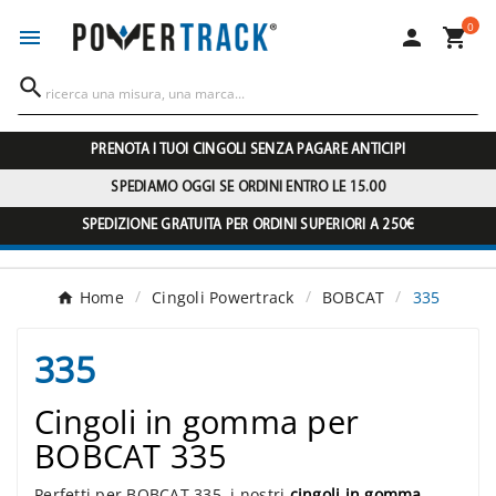
0




PRENOTA I TUOI CINGOLI SENZA PAGARE ANTICIPI
SPEDIAMO OGGI SE ORDINI ENTRO LE 15.00
SPEDIZIONE GRATUITA PER ORDINI SUPERIORI A 250€
Home
Cingoli Powertrack
BOBCAT
335
335
Cingoli in gomma per
BOBCAT 335
Perfetti per BOBCAT 335, i nostri
cingoli in gomma