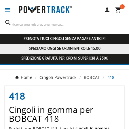
0




PRENOTA I TUOI CINGOLI SENZA PAGARE ANTICIPI
SPEDIAMO OGGI SE ORDINI ENTRO LE 15.00
SPEDIZIONE GRATUITA PER ORDINI SUPERIORI A 250€
Home
Cingoli Powertrack
BOBCAT
418
418
Cingoli in gomma per
BOBCAT 418
Perfetti per BOBCAT 418, i nostri
cingoli in gomma