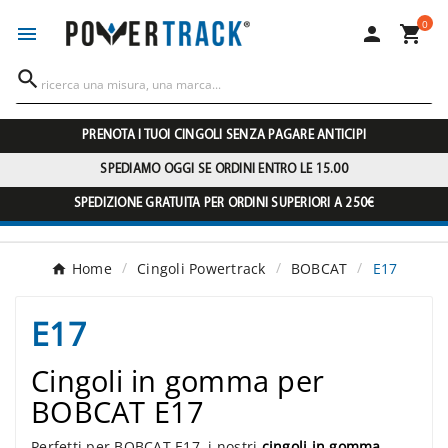
0




PRENOTA I TUOI CINGOLI SENZA PAGARE ANTICIPI
SPEDIAMO OGGI SE ORDINI ENTRO LE 15.00
SPEDIZIONE GRATUITA PER ORDINI SUPERIORI A 250€
Home
Cingoli Powertrack
BOBCAT
E17
E17
Cingoli in gomma per
BOBCAT E17
Perfetti per BOBCAT E17, i nostri
cingoli in gomma