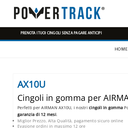
PRENOTA I TUOI CINGOLI SENZA PAGARE ANTICIPI
HOME
AX10U
Cingoli in gomma per AIR
Perfetti per AIRMAN AX10U, i nostri
cingoli in gomma
Po
garanzia di 12 mesi
.
Miglior Prezzo, Alta Qualità, pagamento sicuro online
Evasione ordini in massimo 12 ore