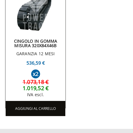
CINGOLO IN GOMMA
MISURA 320X84X46B
GARANZIA 12 MESI
536,59 €
x2
1.073,18 €
1.019,52 €
IVA escl.
AGGIUNGI AL CARRELLO