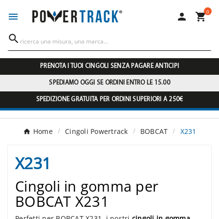
0




PRENOTA I TUOI CINGOLI SENZA PAGARE ANTICIPI
SPEDIAMO OGGI SE ORDINI ENTRO LE 15.00
SPEDIZIONE GRATUITA PER ORDINI SUPERIORI A 250€
Home
Cingoli Powertrack
BOBCAT
X231
X231
Cingoli in gomma per
BOBCAT X231
Perfetti per BOBCAT X231, i nostri
cingoli in gomma