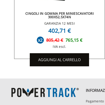
CINGOLI IN GOMMA PER MINIESCAVATORI
300X52,5X74N
GARANZIA 12 MESI
402,71 €
x2
805,42 €
765,15 €
IVA escl.
AGGIUNGI AL CARRELLO
INFORMAZ
Pagamento 