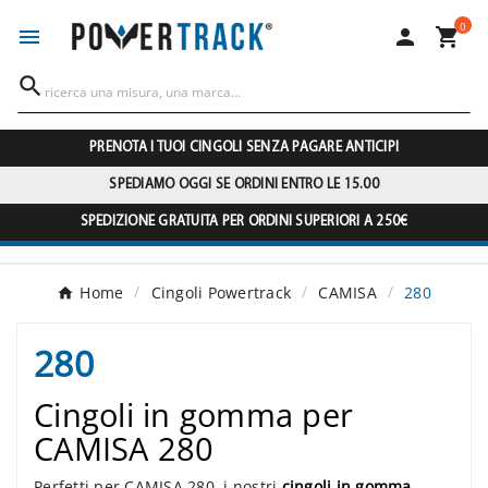
0




PRENOTA I TUOI CINGOLI SENZA PAGARE ANTICIPI
SPEDIAMO OGGI SE ORDINI ENTRO LE 15.00
SPEDIZIONE GRATUITA PER ORDINI SUPERIORI A 250€
Home
Cingoli Powertrack
CAMISA
280
280
Cingoli in gomma per
CAMISA 280
Perfetti per CAMISA 280, i nostri
cingoli in gomma