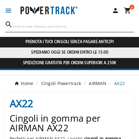
0




PRENOTA I TUOI CINGOLI SENZA PAGARE ANTICIPI
SPEDIAMO OGGI SE ORDINI ENTRO LE 15.00
SPEDIZIONE GRATUITA PER ORDINI SUPERIORI A 250€
Home
Cingoli Powertrack
AIRMAN
AX22
AX22
Cingoli in gomma per
AIRMAN AX22
Perfetti per AIRMAN AX22, i nostri
cingoli in gomma