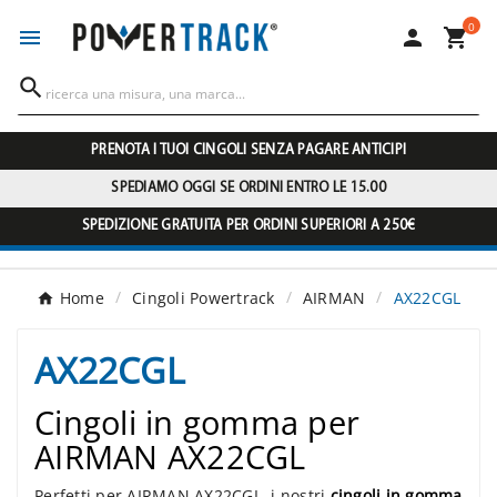
0




PRENOTA I TUOI CINGOLI SENZA PAGARE ANTICIPI
SPEDIAMO OGGI SE ORDINI ENTRO LE 15.00
SPEDIZIONE GRATUITA PER ORDINI SUPERIORI A 250€
Home
Cingoli Powertrack
AIRMAN
AX22CGL
AX22CGL
Cingoli in gomma per
AIRMAN AX22CGL
Perfetti per AIRMAN AX22CGL, i nostri
cingoli in gomma