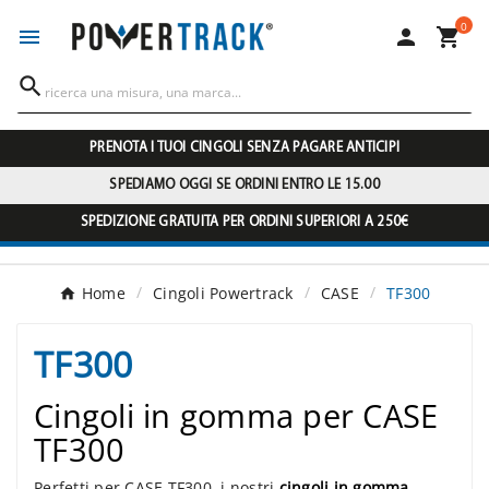
0




PRENOTA I TUOI CINGOLI SENZA PAGARE ANTICIPI
SPEDIAMO OGGI SE ORDINI ENTRO LE 15.00
SPEDIZIONE GRATUITA PER ORDINI SUPERIORI A 250€
Home
Cingoli Powertrack
CASE
TF300
TF300
Cingoli in gomma per CASE
TF300
Perfetti per CASE TF300, i nostri
cingoli in gomma