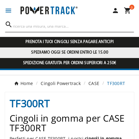
0




PRENOTA I TUOI CINGOLI SENZA PAGARE ANTICIPI
SPEDIAMO OGGI SE ORDINI ENTRO LE 15.00
SPEDIZIONE GRATUITA PER ORDINI SUPERIORI A 250€
Home
Cingoli Powertrack
CASE
TF300RT
TF300RT
Cingoli in gomma per CASE
TF300RT
Perfetti per CASE TF300RT, i nostri
cingoli in gomma