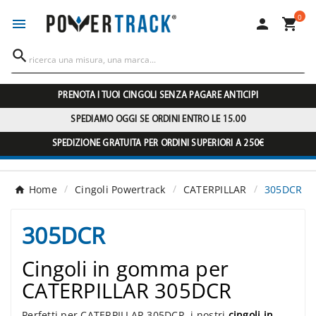
0




PRENOTA I TUOI CINGOLI SENZA PAGARE ANTICIPI
SPEDIAMO OGGI SE ORDINI ENTRO LE 15.00
SPEDIZIONE GRATUITA PER ORDINI SUPERIORI A 250€
Home
Cingoli Powertrack
CATERPILLAR
305DCR
305DCR
Cingoli in gomma per
CATERPILLAR 305DCR
Perfetti per CATERPILLAR 305DCR, i nostri
cingoli in