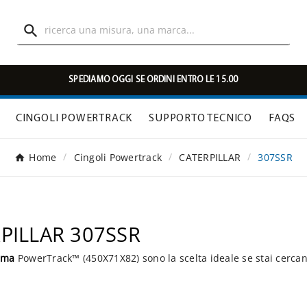

SPEDIAMO OGGI SE ORDINI ENTRO LE 15.00
CINGOLI POWERTRACK
SUPPORTO TECNICO
FAQS
Home
Cingoli Powertrack
CATERPILLAR
307SSR
RPILLAR 307SSR
mma
PowerTrack™ (450X71X82) sono la scelta ideale se stai cerca