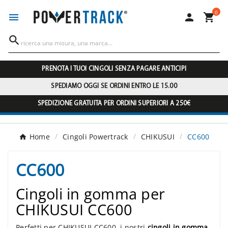
0




PRENOTA I TUOI CINGOLI SENZA PAGARE ANTICIPI
SPEDIAMO OGGI SE ORDINI ENTRO LE 15.00
SPEDIZIONE GRATUITA PER ORDINI SUPERIORI A 250€
Home
Cingoli Powertrack
CHIKUSUI
CC600
CC600
Cingoli in gomma per
CHIKUSUI CC600
Perfetti per CHIKUSUI CC600, i nostri
cingoli in gomma