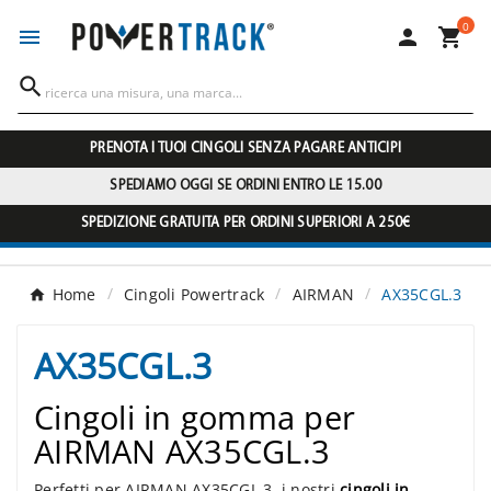
0




PRENOTA I TUOI CINGOLI SENZA PAGARE ANTICIPI
SPEDIAMO OGGI SE ORDINI ENTRO LE 15.00
SPEDIZIONE GRATUITA PER ORDINI SUPERIORI A 250€
Home
Cingoli Powertrack
AIRMAN
AX35CGL.3
AX35CGL.3
Cingoli in gomma per
AIRMAN AX35CGL.3
Perfetti per AIRMAN AX35CGL.3, i nostri
cingoli in