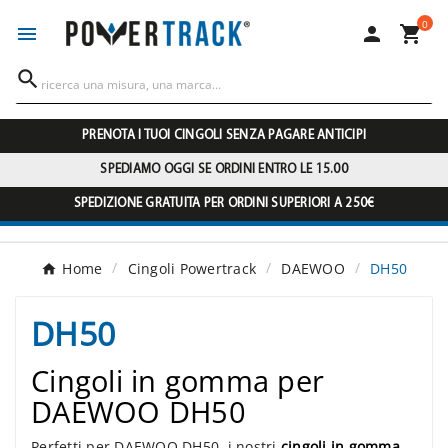
0




PRENOTA I TUOI CINGOLI SENZA PAGARE ANTICIPI
SPEDIAMO OGGI SE ORDINI ENTRO LE 15.00
SPEDIZIONE GRATUITA PER ORDINI SUPERIORI A 250€
Home
Cingoli Powertrack
DAEWOO
DH50
DH50
Cingoli in gomma per
DAEWOO DH50
Perfetti per DAEWOO DH50, i nostri
cingoli in gomma