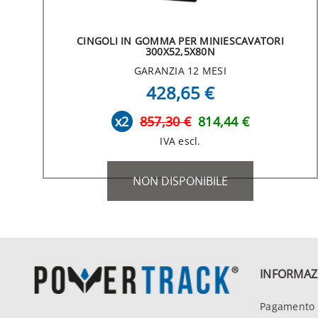
CINGOLI IN GOMMA PER MINIESCAVATORI
300X52,5X80N
GARANZIA 12 MESI
428,65 €
x2
857,30 €
814,44 €
IVA escl.
NON DISPONIBILE
INFORMAZ
Pagamento 