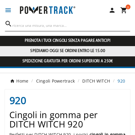
0




PRENOTA I TUOI CINGOLI SENZA PAGARE ANTICIPI
SPEDIAMO OGGI SE ORDINI ENTRO LE 15.00
SPEDIZIONE GRATUITA PER ORDINI SUPERIORI A 250€
Home
Cingoli Powertrack
DITCH WITCH
920
920
Cingoli in gomma per
DITCH WITCH 920
Perfetti per DITCH WITCH 920, i nostri
cingoli in gomma