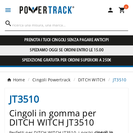
0




PRENOTA I TUOI CINGOLI SENZA PAGARE ANTICIPI
SPEDIAMO OGGI SE ORDINI ENTRO LE 15.00
SPEDIZIONE GRATUITA PER ORDINI SUPERIORI A 250€
Home
Cingoli Powertrack
DITCH WITCH
JT3510
JT3510
Cingoli in gomma per
DITCH WITCH JT3510
Perfetti per DITCH WITCH JT3510, i nostri
cingoli in