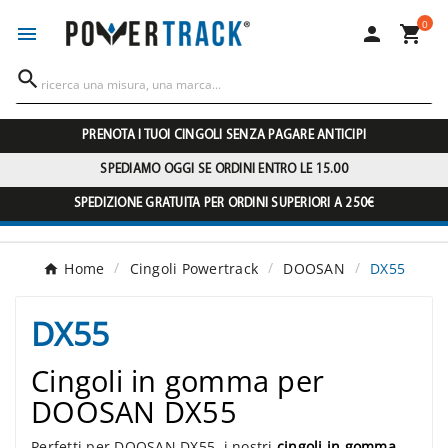
0




PRENOTA I TUOI CINGOLI SENZA PAGARE ANTICIPI
SPEDIAMO OGGI SE ORDINI ENTRO LE 15.00
SPEDIZIONE GRATUITA PER ORDINI SUPERIORI A 250€
Home
Cingoli Powertrack
DOOSAN
DX55
DX55
Cingoli in gomma per
DOOSAN DX55
Perfetti per DOOSAN DX55, i nostri
cingoli in gomma