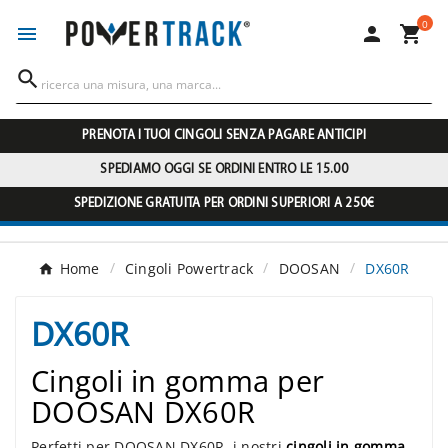
0




PRENOTA I TUOI CINGOLI SENZA PAGARE ANTICIPI
SPEDIAMO OGGI SE ORDINI ENTRO LE 15.00
SPEDIZIONE GRATUITA PER ORDINI SUPERIORI A 250€
Home
Cingoli Powertrack
DOOSAN
DX60R
DX60R
Cingoli in gomma per
DOOSAN DX60R
Perfetti per DOOSAN DX60R, i nostri
cingoli in gomma