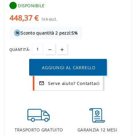
DISPONIBILE
448,37 €
IVA escl.
Sconto quantità 2 pezzi:
5%
%
QUANTITÀ:
AGGIUNGI AL CARRELLO
Serve aiuto? Contattaci
mail_outline
TRASPORTO GRATUITO
GARANZIA 12 MESI