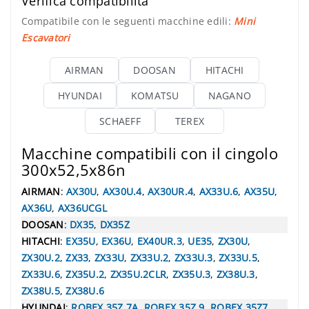
Verifica compatibilità
Compatibile con le seguenti macchine edili:
Mini
Escavatori
AIRMAN
DOOSAN
HITACHI
HYUNDAI
KOMATSU
NAGANO
SCHAEFF
TEREX
Macchine compatibili con il cingolo
300x52,5x86n
AIRMAN
:
AX30U
,
AX30U.4
,
AX30UR.4
,
AX33U.6
,
AX35U
,
AX36U
,
AX36UCGL
DOOSAN
:
DX35
,
DX35Z
HITACHI
:
EX35U
,
EX36U
,
EX40UR.3
,
UE35
,
ZX30U
,
ZX30U.2
,
ZX33
,
ZX33U
,
ZX33U.2
,
ZX33U.3
,
ZX33U.5
,
ZX33U.6
,
ZX35U.2
,
ZX35U.2CLR
,
ZX35U.3
,
ZX38U.3
,
ZX38U.5
,
ZX38U.6
HYUNDAI
:
ROBEX 35Z.7A
,
ROBEX 35Z.9
,
ROBEX 35Z7