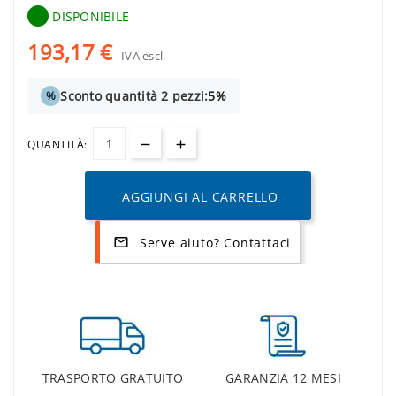
DISPONIBILE
193,17 €
IVA escl.
Sconto quantità 2 pezzi:
5%
%
QUANTITÀ:
AGGIUNGI AL CARRELLO
Serve aiuto? Contattaci
mail_outline
TRASPORTO GRATUITO
GARANZIA 12 MESI