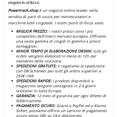
cingolo in utilizzo.
Powertrack.shop
è un negozio online leader nella
vendita di parti di usura per miniescavatori e
macchine edili cingolate. I nostri punti di forza sono:
MIGLIOR PREZZO:
i nostri prezzi sono i più
competitivi dell’intero mercato europeo. Offriamo
una vasta gamma di cingoli in gomma a prezzi
vantaggiosi.
MINOR TEMPO DI ELABORAZIONE ORDINI:
tutti gli
ordini vengono elaborati in meno di 12h dal
momento della ricezione.
SPEDIZIONI GRATUITE:
ti regaliamo la spedizione
con DB Schenker per tutti gli ordini superiori a
250€ +IVA
SPEDIZIONI RAPIDE:
i prodotti disponibili a
magazzino vengono consegnati in 2-6 giorni
lavorativi in tutta Europa.
GARANZIA:
12 mesi di garanzia per ogni difetto di
fabbricazione.
PAGAMENTO SICURO:
Grazie a PayPal ed a Klarna
Sofort, possiamo offrirvi un servizio di pagamento
sicuro attivo 24h su 24 e dilazionato.