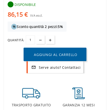
DISPONIBILE
86,15 €
IVA escl.
Sconto quantità 2 pezzi:
5%
%
QUANTITÀ:
AGGIUNGI AL CARRELLO
Serve aiuto? Contattaci
mail_outline
TRASPORTO GRATUITO
GARANZIA 12 MESI