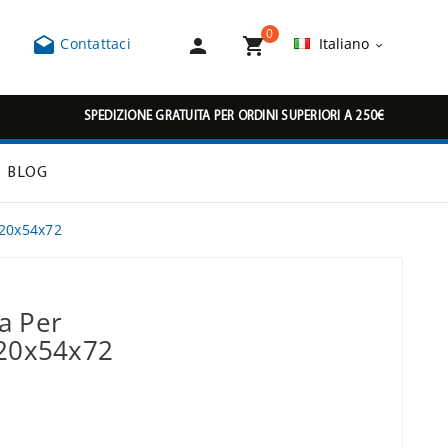
0



Contattaci
Italiano

SPEDIZIONE GRATUITA PER ORDINI SUPERIORI A 250€
BLOG
320x54x72
a Per
320x54x72