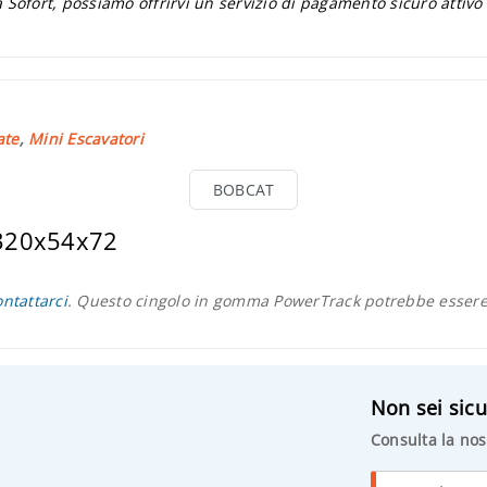
 Sofort, possiamo offrirvi un servizio di pagamento sicuro attivo
ate
,
Mini Escavatori
BOBCAT
 320x54x72
ontattarci
. Questo cingolo in gomma PowerTrack potrebbe essere 
Non sei sicu
Consulta la nos