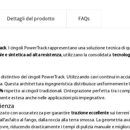
Dettagli del prodotto
FAQs
rack
. I cingoli PowerTrack rappresentano una soluzione tecnica di qua
 e sintetica ad alta resistenza
, utilizzano la consolidata
tecnolog
distintivo dei cingoli PowerTrack. Utilizzando cavi continui in acci
 Questa architettura ingegneristica distribuisce uniformemente le 
0%
rispetto ai cingoli tradizionali. L'integrazione perfetta tra i co
mente estesa anche nelle applicazioni più impegnative.
cienza
izzato con accuratezza per garantire
trazione eccellente
sui terreni
all'asfalto al fango, dalla roccia alla terra smossa. La geometria 
vre, riducendo drasticamente i tempi di pulizia manuale e miglior