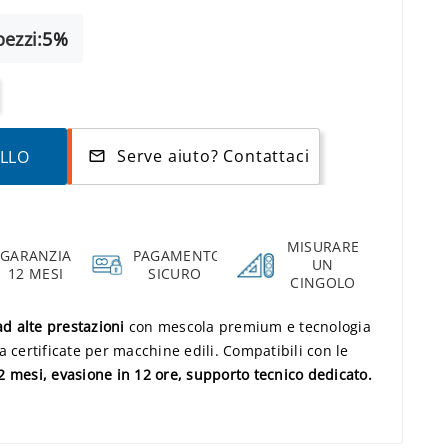
ezzi:
5%
Serve aiuto? Contattaci
ELLO
mail_outline
MISURARE
GARANZIA
PAGAMENTO
UN
12 MESI
SICURO
CINGOLO
d alte prestazioni
con mescola premium e tecnologia
a certificate per macchine edili. Compatibili con le
 mesi, evasione in 12 ore, supporto tecnico dedicato.