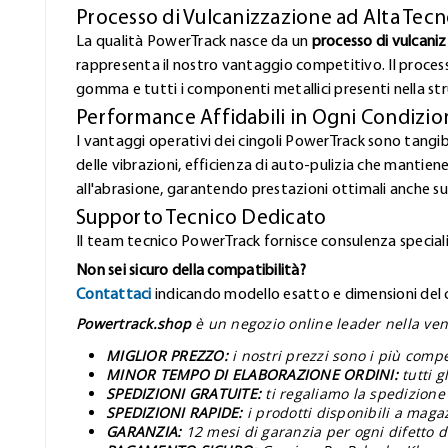
Processo di Vulcanizzazione ad Alta Tecn
La qualità PowerTrack nasce da un
processo di vulcani
rappresenta il nostro vantaggio competitivo. Il proces
gomma e tutti i componenti metallici presenti nella stru
Performance Affidabili in Ogni Condizio
I vantaggi operativi dei cingoli PowerTrack sono tangibi
delle vibrazioni, efficienza di auto-pulizia che mantiene
all'abrasione, garantendo prestazioni ottimali anche sui
Supporto Tecnico Dedicato
Il team tecnico PowerTrack fornisce consulenza speciali
Non sei sicuro della compatibilità?
Contattaci
indicando modello esatto e dimensioni del ci
Powertrack.shop
è un negozio online leader nella vend
MIGLIOR PREZZO:
i nostri prezzi sono i più comp
MINOR TEMPO DI ELABORAZIONE ORDINI:
tutti 
SPEDIZIONI GRATUITE:
ti regaliamo la spedizione
SPEDIZIONI RAPIDE:
i prodotti disponibili a maga
GARANZIA:
12 mesi di garanzia per ogni difetto d