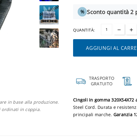
Sconto quantità 2 p
%
QUANTITÀ:
AGGIUNGI AL CARR
TRASPORTO
GRATUITO
Cingoli in gomma 320X54X72 a
iare in base alla produzione.
Steel Cord. Durata e resistenz
i ordinati in coppia.
principali marche.
Garanzia 12