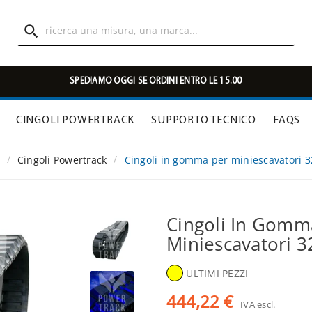

SPEDIAMO OGGI SE ORDINI ENTRO LE 15.00
CINGOLI POWERTRACK
SUPPORTO TECNICO
FAQS
Cingoli Powertrack
Cingoli in gomma per miniescavatori 
Cingoli In Gomm
Miniescavatori 
ULTIMI PEZZI
444,22 €
IVA escl.