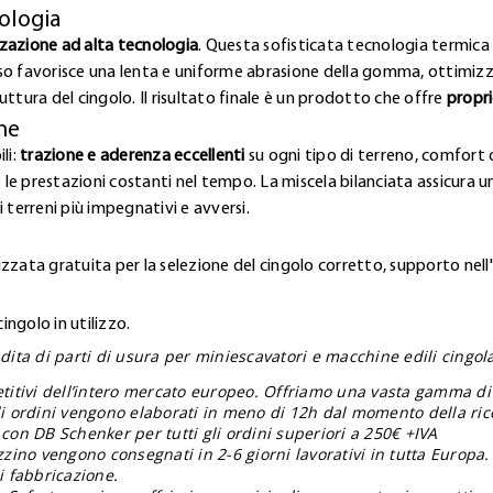
ologia
zzazione ad alta tecnologia
. Questa sofisticata tecnologia termica 
so favorisce una lenta e uniforme abrasione della gomma, ottimizz
ttura del cingolo. Il risultato finale è un prodotto che offre
propri
ne
li:
trazione e aderenza eccellenti
su ogni tipo di terreno, comfort o
 le prestazioni costanti nel tempo. La miscela bilanciata assicura una
 terreni più impegnativi e avversi.
zzata gratuita per la selezione del cingolo corretto, supporto nell
ngolo in utilizzo.
ita di parti di usura per miniescavatori e macchine edili cingolat
etitivi dell’intero mercato europeo. Offriamo una vasta gamma di
gli ordini vengono elaborati in meno di 12h dal momento della ric
 con DB Schenker per tutti gli ordini superiori a 250€ +IVA
zzino vengono consegnati in 2-6 giorni lavorativi in tutta Europa.
i fabbricazione.