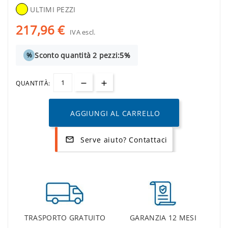
ULTIMI PEZZI
217,96 €
IVA escl.
Sconto quantità 2 pezzi:
5%
%
QUANTITÀ:
AGGIUNGI AL CARRELLO
Serve aiuto? Contattaci
mail_outline
TRASPORTO GRATUITO
GARANZIA 12 MESI