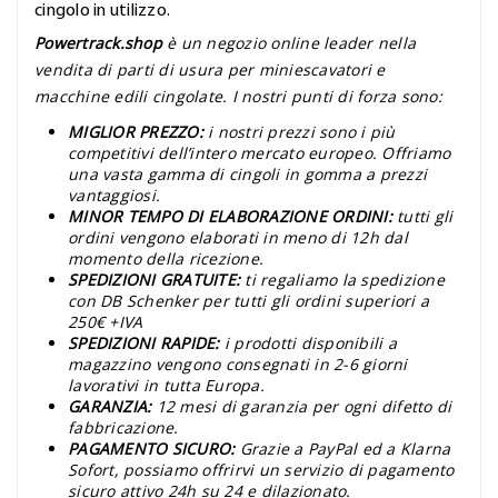
cingolo in utilizzo.
Powertrack.shop
è un negozio online leader nella
vendita di parti di usura per miniescavatori e
macchine edili cingolate. I nostri punti di forza sono:
MIGLIOR PREZZO:
i nostri prezzi sono i più
competitivi dell’intero mercato europeo. Offriamo
una vasta gamma di cingoli in gomma a prezzi
vantaggiosi.
MINOR TEMPO DI ELABORAZIONE ORDINI:
tutti gli
ordini vengono elaborati in meno di 12h dal
momento della ricezione.
SPEDIZIONI GRATUITE:
ti regaliamo la spedizione
con DB Schenker per tutti gli ordini superiori a
250€ +IVA
SPEDIZIONI RAPIDE:
i prodotti disponibili a
magazzino vengono consegnati in 2-6 giorni
lavorativi in tutta Europa.
GARANZIA:
12 mesi di garanzia per ogni difetto di
fabbricazione.
PAGAMENTO SICURO:
Grazie a PayPal ed a Klarna
Sofort, possiamo offrirvi un servizio di pagamento
sicuro attivo 24h su 24 e dilazionato.