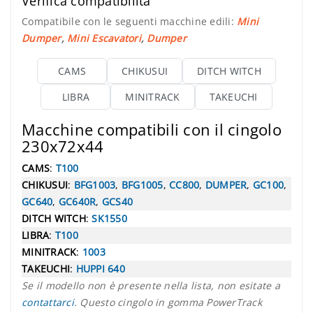
Verifica compatibilità
Compatibile con le seguenti macchine edili:
Mini
Dumper
,
Mini Escavatori
,
Dumper
CAMS
CHIKUSUI
DITCH WITCH
LIBRA
MINITRACK
TAKEUCHI
Macchine compatibili con il cingolo
230x72x44
CAMS
:
T100
CHIKUSUI
:
BFG1003
,
BFG1005
,
CC800
,
DUMPER
,
GC100
,
GC640
,
GC640R
,
GCS40
DITCH WITCH
:
SK1550
LIBRA
:
T100
MINITRACK
:
1003
TAKEUCHI
:
HUPPI 640
Se il modello non è presente nella lista, non esitate a
contattarci
. Questo cingolo in gomma PowerTrack