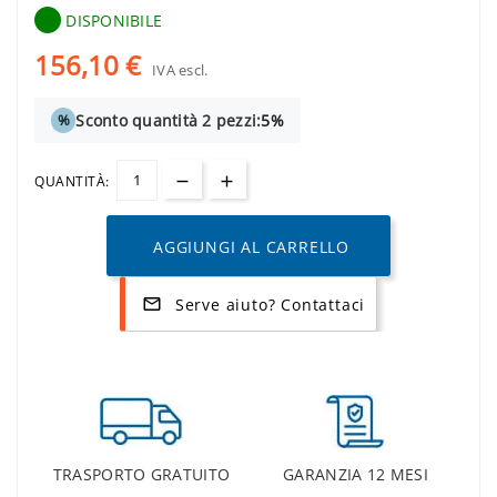
DISPONIBILE
156,10 €
IVA escl.
Sconto quantità 2 pezzi:
5%
%
QUANTITÀ:
AGGIUNGI AL CARRELLO
Serve aiuto? Contattaci
mail_outline
TRASPORTO GRATUITO
GARANZIA 12 MESI