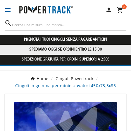
0




PRENOTA I TUOI CINGOLI SENZA PAGARE ANTICIPI
SPEDIAMO OGGI SE ORDINI ENTRO LE 15.00
SPEDIZIONE GRATUITA PER ORDINI SUPERIORI A 250€
Home
Cingoli Powertrack
Cingoli in gomma per miniescavatori 450x73,5x86