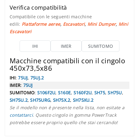
Verifica compatibilità
Compatibile con le seguenti macchine
edili:
Piattaforme aeree
,
Escavatori
,
Mini Dumper
,
Mini
Escavatori
IHI
IMER
SUMITOMO
Macchine compatibili con il cingolo
450x73,5x86
IHI
:
75UJ
,
75UJ.2
IMER
:
75UJ
SUMITOMO
:
S106F2U
,
S160E
,
S160F2U
,
SH75
,
SH75U
,
SH75U.2
,
SH75URG
,
SH75X.2
,
SH75XU.2
Se il modello non è presente nella lista, non esitate a
contattarci
. Questo cingolo in gomma PowerTrack
potrebbe essere proprio quello che stai cercando!