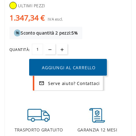
ULTIMI PEZZI
1.347,34 €
IVA escl.
Sconto quantità 2 pezzi:
5%
%
QUANTITÀ:
AGGIUNGI AL CARRELLO
Serve aiuto? Contattaci
mail_outline
TRASPORTO GRATUITO
GARANZIA 12 MESI