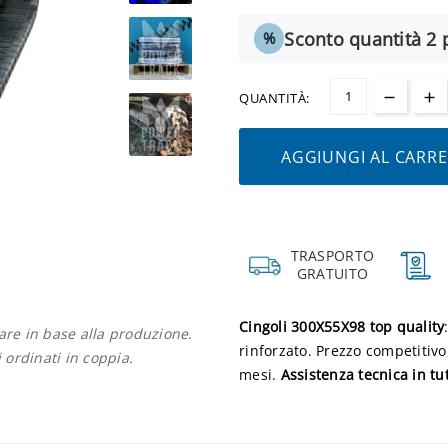
Sconto quantità 2 p
%
QUANTITÀ:
AGGIUNGI AL CARR
TRASPORTO
GRATUITO
Cingoli 300X55X98 top quality
iare in base alla produzione.
rinforzato. Prezzo competitivo
i ordinati in coppia.
mesi.
Assistenza tecnica in tut