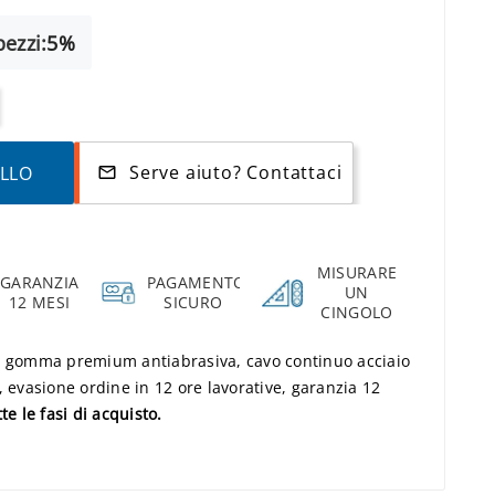
ezzi:
5%
Serve aiuto? Contattaci
ELLO
mail_outline
MISURARE
GARANZIA
PAGAMENTO
UN
12 MESI
SICURO
CINGOLO
: gomma premium antiabrasiva, cavo continuo acciaio
, evasione ordine in 12 ore lavorative, garanzia 12
te le fasi di acquisto.