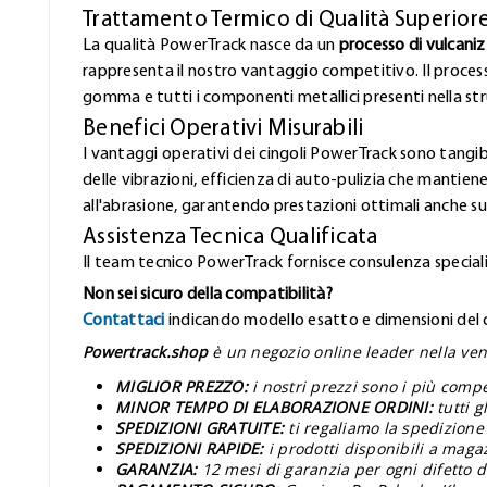
Trattamento Termico di Qualità Superior
La qualità PowerTrack nasce da un
processo di vulcani
rappresenta il nostro vantaggio competitivo. Il proces
gomma e tutti i componenti metallici presenti nella stru
Benefici Operativi Misurabili
I vantaggi operativi dei cingoli PowerTrack sono tangibi
delle vibrazioni, efficienza di auto-pulizia che mantiene
all'abrasione, garantendo prestazioni ottimali anche sui
Assistenza Tecnica Qualificata
Il team tecnico PowerTrack fornisce consulenza speciali
Non sei sicuro della compatibilità?
Contattaci
indicando modello esatto e dimensioni del ci
Powertrack.shop
è un negozio online leader nella vend
MIGLIOR PREZZO:
i nostri prezzi sono i più comp
MINOR TEMPO DI ELABORAZIONE ORDINI:
tutti 
SPEDIZIONI GRATUITE:
ti regaliamo la spedizione
SPEDIZIONI RAPIDE:
i prodotti disponibili a maga
GARANZIA:
12 mesi di garanzia per ogni difetto d