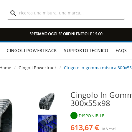

SPEDIAMO OGGI SE ORDINI ENTRO LE 15.00
CINGOLI POWERTRACK
SUPPORTO TECNICO
FAQS
Home
Cingoli Powertrack
Cingolo in gomma misura 300x5
Cingolo In Gom
300x55x98
DISPONIBILE
613,67 €
IVA escl.