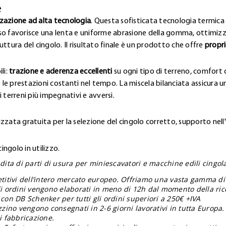
e
zzazione ad alta tecnologia
. Questa sofisticata tecnologia termica 
so favorisce una lenta e uniforme abrasione della gomma, ottimizz
ttura del cingolo. Il risultato finale è un prodotto che offre
propri
li:
trazione e aderenza eccellenti
su ogni tipo di terreno, comfort o
 le prestazioni costanti nel tempo. La miscela bilanciata assicura una
 terreni più impegnativi e avversi.
zzata gratuita per la selezione del cingolo corretto, supporto nell
ngolo in utilizzo.
ita di parti di usura per miniescavatori e macchine edili cingolat
etitivi dell’intero mercato europeo. Offriamo una vasta gamma di
gli ordini vengono elaborati in meno di 12h dal momento della ric
 con DB Schenker per tutti gli ordini superiori a 250€ +IVA
zzino vengono consegnati in 2-6 giorni lavorativi in tutta Europa.
i fabbricazione.