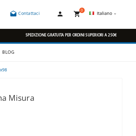
0



Contattaci
Italiano

SPEDIZIONE GRATUITA PER ORDINI SUPERIORI A 250€
BLOG
5x98
ma Misura