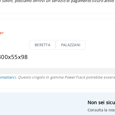
 Sofort, possiamo offrirvi un servizio di pagamento sicuro attivo
er
BERETTA
PALAZZANI
 300x55x98
ontattarci
. Questo cingolo in gomma PowerTrack potrebbe essere 
Non sei sicu
Consulta la nos