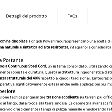
Dettagli del prodotto
FAQs
acchine cingolate
. I cingoli PowerTrack rappresentano una scelta di q
 naturale e sintetica ad alta resistenza
, integrano la consolidata
ra Portante
ogia Continuous Steel Cord
, un sistema consolidato. Utilizzando ca
amente robusta e duratura. Questa architettura ingegneristica dist
enza strutturale del 40%
rispetto ai cingoli tradizionali. L'integraz
perativa significativamente estesa anche nelle applicazioni più i
periore
isione tecnica per garantire
trazione eccellente
sui terreni più diff
lto al fango, dalla roccia alla terra smossa. La geometria avanzata 
ucendo drasticamente i tempi di pulizia manuale e migliorando l'e