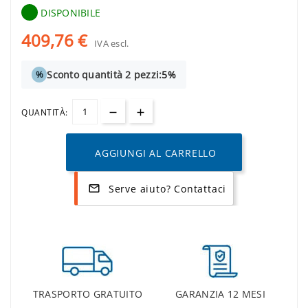
DISPONIBILE
409,76 €
IVA escl.
Sconto quantità 2 pezzi:
5%
%
QUANTITÀ:
AGGIUNGI AL CARRELLO
Serve aiuto? Contattaci
mail_outline
TRASPORTO GRATUITO
GARANZIA 12 MESI