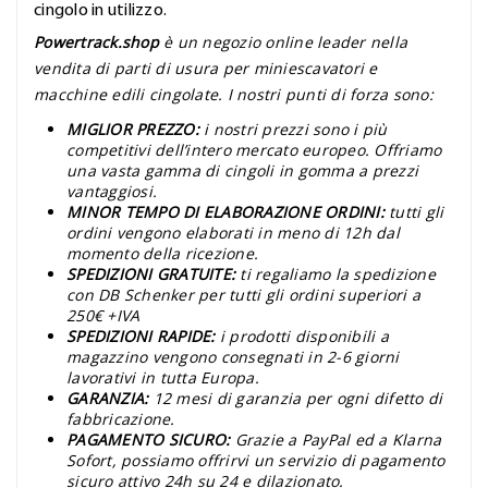
cingolo in utilizzo.
Powertrack.shop
è un negozio online leader nella
vendita di parti di usura per miniescavatori e
macchine edili cingolate. I nostri punti di forza sono:
MIGLIOR PREZZO:
i nostri prezzi sono i più
competitivi dell’intero mercato europeo. Offriamo
una vasta gamma di cingoli in gomma a prezzi
vantaggiosi.
MINOR TEMPO DI ELABORAZIONE ORDINI:
tutti gli
ordini vengono elaborati in meno di 12h dal
momento della ricezione.
SPEDIZIONI GRATUITE:
ti regaliamo la spedizione
con DB Schenker per tutti gli ordini superiori a
250€ +IVA
SPEDIZIONI RAPIDE:
i prodotti disponibili a
magazzino vengono consegnati in 2-6 giorni
lavorativi in tutta Europa.
GARANZIA:
12 mesi di garanzia per ogni difetto di
fabbricazione.
PAGAMENTO SICURO:
Grazie a PayPal ed a Klarna
Sofort, possiamo offrirvi un servizio di pagamento
sicuro attivo 24h su 24 e dilazionato.