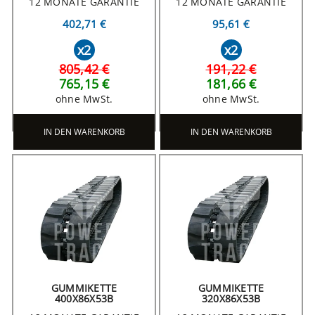
12 MONATE GARANTIE
12 MONATE GARANTIE
402,71 €
95,61 €
x2
x2
805,42 €
191,22 €
765,15 €
181,66 €
ohne MwSt.
ohne MwSt.
IN DEN WARENKORB
IN DEN WARENKORB
GUMMIKETTE
GUMMIKETTE
400X86X53B
320X86X53B