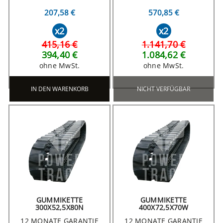
207,58 €
570,85 €
x2
x2
415,16 €
1.141,70 €
394,40 €
1.084,62 €
ohne MwSt.
ohne MwSt.
IN DEN WARENKORB
NICHT VERFÜGBAR
GUMMIKETTE
GUMMIKETTE
300X52,5X80N
400X72,5X70W
12 MONATE GARANTIE
12 MONATE GARANTIE