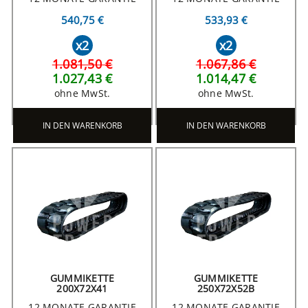
540,75 €
533,93 €
x2
x2
1.081,50 €
1.067,86 €
1.027,43 €
1.014,47 €
ohne MwSt.
ohne MwSt.
IN DEN WARENKORB
IN DEN WARENKORB
GUMMIKETTE
GUMMIKETTE
200X72X41
250X72X52B
12 MONATE GARANTIE
12 MONATE GARANTIE