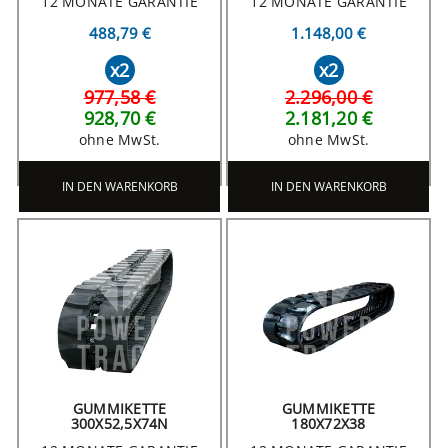
12 MONATE GARANTIE
12 MONATE GARANTIE
488,79 €
1.148,00 €
x2
x2
977,58 €
2.296,00 €
928,70 €
2.181,20 €
ohne MwSt.
ohne MwSt.
IN DEN WARENKORB
IN DEN WARENKORB
GUMMIKETTE
GUMMIKETTE
300X52,5X74N
180X72X38