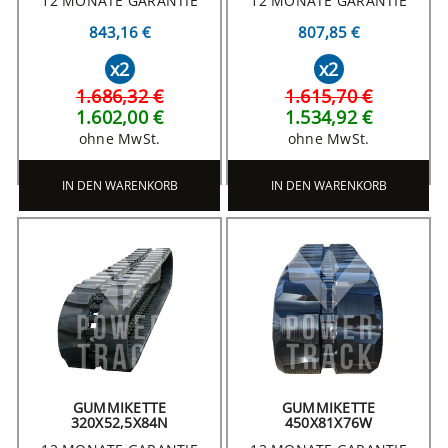
12 MONATE GARANTIE
12 MONATE GARANTIE
843,16 €
807,85 €
x2
x2
1.686,32 €
1.615,70 €
1.602,00 €
1.534,92 €
ohne MwSt.
ohne MwSt.
IN DEN WARENKORB
IN DEN WARENKORB
GUMMIKETTE
GUMMIKETTE
320X52,5X84N
450X81X76W