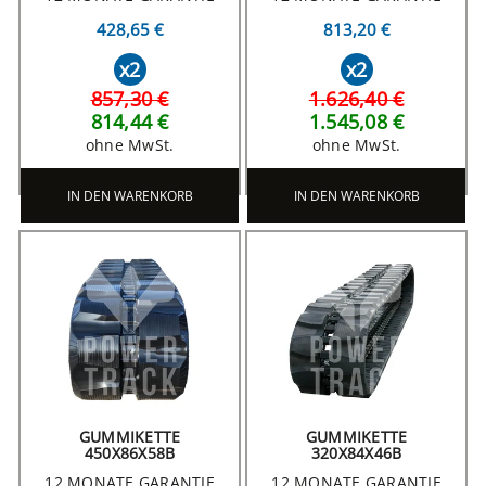
428,65 €
813,20 €
x2
x2
857,30 €
1.626,40 €
814,44 €
1.545,08 €
ohne MwSt.
ohne MwSt.
IN DEN WARENKORB
IN DEN WARENKORB
GUMMIKETTE
GUMMIKETTE
450X86X58B
320X84X46B
12 MONATE GARANTIE
12 MONATE GARANTIE