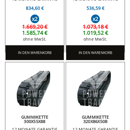
834,60 €
536,59 €
x2
x2
1.669,20 €
1.073,18 €
1.585,74 €
1.019,52 €
ohne MwSt.
ohne MwSt.
IN DEN WARENKORB
IN DEN WARENKORB
GUMMIKETTE
GUMMIKETTE
300X55X88
320X86X50B
12 MONATE GARANTIE
12 MONATE GARANTIE