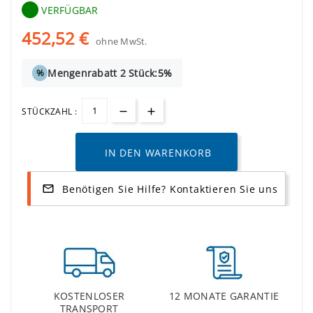
VERFÜGBAR
452,52 €
ohne MwSt.
Mengenrabatt 2 Stück:
5%
%
STÜCKZAHL :
IN DEN WARENKORB
Benötigen Sie Hilfe? Kontaktieren Sie uns
mail_outline
KOSTENLOSER
12 MONATE GARANTIE
TRANSPORT