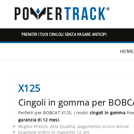
PRENOTA I TUOI CINGOLI SENZA PAGARE ANTICIPI
HOME
X125
Cingoli in gomma per BOBC
Perfetti per BOBCAT X125, i nostri
cingoli in gomma
Powe
garanzia di 12 mesi
.
Miglior Prezzo, Alta Qualità, pagamento sicuro online
Evasione ordini in massimo 12 ore