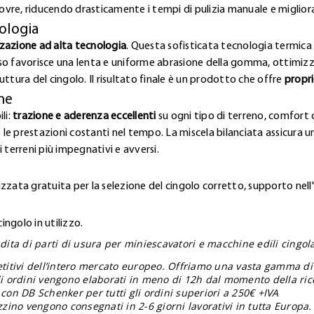
vre, riducendo drasticamente i tempi di pulizia manuale e miglior
ologia
zzazione ad alta tecnologia
. Questa sofisticata tecnologia termica 
so favorisce una lenta e uniforme abrasione della gomma, ottimizz
ttura del cingolo. Il risultato finale è un prodotto che offre
propri
ne
li:
trazione e aderenza eccellenti
su ogni tipo di terreno, comfort o
 le prestazioni costanti nel tempo. La miscela bilanciata assicura una
 terreni più impegnativi e avversi.
zzata gratuita per la selezione del cingolo corretto, supporto nell
ngolo in utilizzo.
ita di parti di usura per miniescavatori e macchine edili cingolat
etitivi dell’intero mercato europeo. Offriamo una vasta gamma di
gli ordini vengono elaborati in meno di 12h dal momento della ric
 con DB Schenker per tutti gli ordini superiori a 250€ +IVA
zzino vengono consegnati in 2-6 giorni lavorativi in tutta Europa.