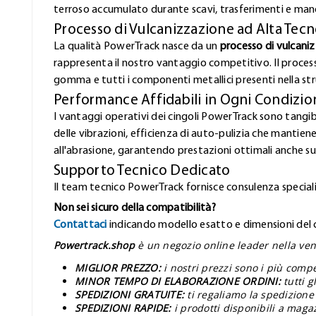
terroso accumulato durante scavi, trasferimenti e mano
Processo di Vulcanizzazione ad Alta Tecn
La qualità PowerTrack nasce da un
processo di vulcani
rappresenta il nostro vantaggio competitivo. Il proces
gomma e tutti i componenti metallici presenti nella stru
Performance Affidabili in Ogni Condizio
I vantaggi operativi dei cingoli PowerTrack sono tangibi
delle vibrazioni, efficienza di auto-pulizia che mantiene
all'abrasione, garantendo prestazioni ottimali anche sui
Supporto Tecnico Dedicato
Il team tecnico PowerTrack fornisce consulenza speciali
Non sei sicuro della compatibilità?
Contattaci
indicando modello esatto e dimensioni del ci
Powertrack.shop
è un negozio online leader nella vend
MIGLIOR PREZZO:
i nostri prezzi sono i più comp
MINOR TEMPO DI ELABORAZIONE ORDINI:
tutti 
SPEDIZIONI GRATUITE:
ti regaliamo la spedizione
SPEDIZIONI RAPIDE:
i prodotti disponibili a maga