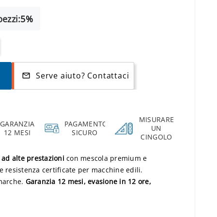
ezzi:
5%
Serve aiuto? Contattaci
mail_outline
MISURARE
GARANZIA
PAGAMENTO
UN
12 MESI
SICURO
CINGOLO
ad alte prestazioni
con mescola premium e
e resistenza certificate per macchine edili.
 marche.
Garanzia 12 mesi, evasione in 12 ore,