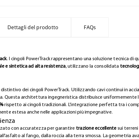
Dettagli del prodotto
FAQs
rack
. I cingoli PowerTrack rappresentano una soluzione tecnica di qua
 e sintetica ad alta resistenza
, utilizzano la consolidata
tecnolog
distintivo dei cingoli PowerTrack. Utilizzando cavi continui in acci
 Questa architettura ingegneristica distribuisce uniformemente le 
0%
rispetto ai cingoli tradizionali. L'integrazione perfetta tra i co
mente estesa anche nelle applicazioni più impegnative.
cienza
izzato con accuratezza per garantire
trazione eccellente
sui terreni
all'asfalto al fango, dalla roccia alla terra smossa. La geometria 