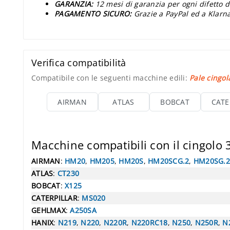
GARANZIA:
12 mesi di garanzia per ogni difetto d
PAGAMENTO SICURO:
Grazie a PayPal ed a Klarna
Verifica compatibilità
Compatibile con le seguenti macchine edili:
Pale cingol
AIRMAN
ATLAS
BOBCAT
CATE
Macchine compatibili con il cingolo
AIRMAN
:
HM20
,
HM205
,
HM20S
,
HM20SCG.2
,
HM20SG.2
ATLAS
:
CT230
BOBCAT
:
X125
CATERPILLAR
:
MS020
GEHLMAX
:
A250SA
HANIX
:
N219
,
N220
,
N220R
,
N220RC18
,
N250
,
N250R
,
N