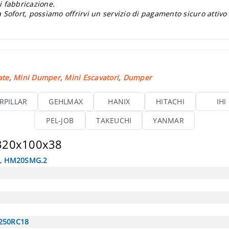
i fabbricazione.
 Sofort, possiamo offrirvi un servizio di pagamento sicuro attivo
ate
,
Mini Dumper
,
Mini Escavatori
,
Dumper
RPILLAR
GEHLMAX
HANIX
HITACHI
IHI
PEL-JOB
TAKEUCHI
YANMAR
 320x100x38
,
HM20SMG.2
250RC18