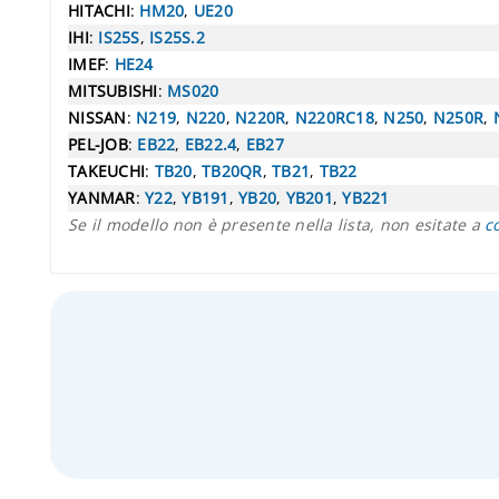
HITACHI
:
HM20
,
UE20
IHI
:
IS25S
,
IS25S.2
IMEF
:
HE24
MITSUBISHI
:
MS020
NISSAN
:
N219
,
N220
,
N220R
,
N220RC18
,
N250
,
N250R
,
PEL-JOB
:
EB22
,
EB22.4
,
EB27
TAKEUCHI
:
TB20
,
TB20QR
,
TB21
,
TB22
YANMAR
:
Y22
,
YB191
,
YB20
,
YB201
,
YB221
Se il modello non è presente nella lista, non esitate a
c